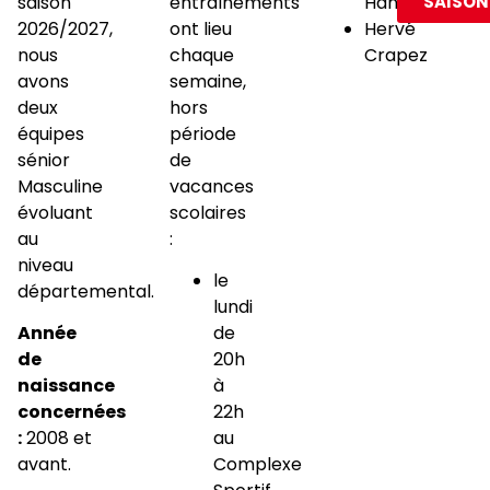
saison
entraînements
Hanryon
SAISON
2026/2027,
ont lieu
Hervé
nous
chaque
Crapez
avons
semaine,
deux
hors
équipes
période
sénior
de
Masculine
vacances
évoluant
scolaires
au
:
niveau
le
départemental.
lundi
Année
de
de
20h
naissance
à
concernées
22h
:
2008 et
au
avant.
Complexe