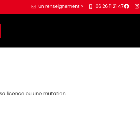
Un renseignement ?
06 26 11 21 47
sa licence ou une mutation.